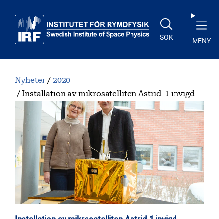
Till huvudinnehåll
SÖK
MENY
Nyheter
2020
Installation av mikrosatelliten Astrid-1 invigd
Installation av mikrosatelliten Astrid-1 invigd