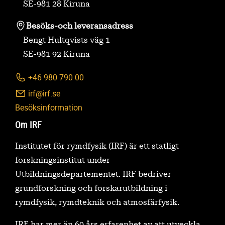
SE-981 28 Kiruna
Besöks-
och leveransadress
Bengt Hultqvists väg 1
SE-981 92 Kiruna
+46 980 790 00
irf@irf.se
Besöksinformation
Om IRF
Institutet för rymdfysik (IRF) är ett statligt
forskningsinstitut under
Utbildningsdepartementet. IRF bedriver
grundforskning och forskarutbildning i
rymdfysik, rymdteknik och atmosfärfysik.
IRF har mer än 60 års erfarenhet av att utveckla