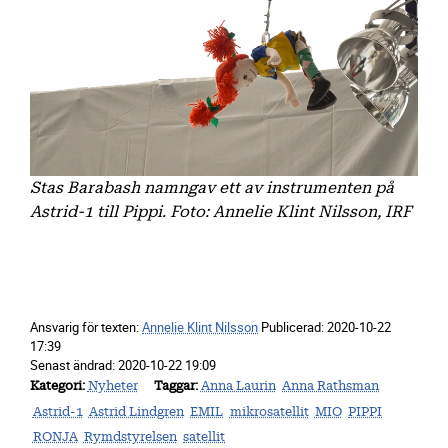
Stas Barabash namngav ett av instrumenten på
Astrid-1 till Pippi. Foto: Annelie Klint Nilsson, IRF
Ansvarig för texten:
Annelie Klint Nilsson
Publicerad:
2020-10-22
17:39
Senast ändrad:
2020-10-22 19:09
Kategori
Nyheter
Taggar
Anna Laurin
Anna Rathsman
Astrid-1
Astrid Lindgren
EMIL
mikrosatellit
MIO
PIPPI
RONJA
Rymdstyrelsen
satellit