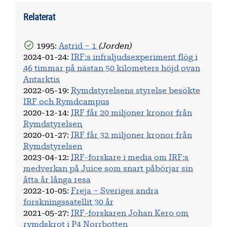
Relaterat
1995:
Astrid – 1
(Jorden)
2024-01-24
:
IRF:s infraljudsexperiment flög i
46 timmar på nästan 50 kilometers höjd ovan
Antarktis
2022-05-19
:
Rymdstyrelsens styrelse besökte
IRF och Rymdcampus
2020-12-14
:
IRF får 20 miljoner kronor från
Rymdstyrelsen
2020-01-27
:
IRF får 32 miljoner kronor från
Rymdstyrelsen
2023-04-12
:
IRF-forskare i media om IRF:s
medverkan på Juice som snart påbörjar sin
åtta år långa resa
2022-10-05
:
Freja – Sveriges andra
forskningssatellit 30 år
2021-05-27
:
IRF-forskaren Johan Kero om
rymdskrot i P4 Norrbotten