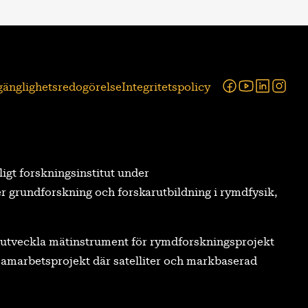
Facebook
Youtube
Linked
Ins
lgänglighetsredogörelse
Integritetspolicy
tligt forskningsinstitut under
r grundforskning och forskarutbildning i rymdfysik,
tt utveckla mätinstrument för rymdforskningsprojekt
a samarbetsprojekt där satelliter och markbaserad