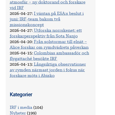
atmosfär – ny doktorand och forskare
vid IRF
2026-04-27
:
I väntan på ESA:s beslut i
juni: IRF-team bakom två
missionskoncept
2026-04-27
:
Utforska norrskenet: ett
forskarperspektiv från Sota Nanjo
2026-04-20
:
Från solstormar till elnät –
Alice forskar om rymdvädrets påverkan
2026-04-15
:
Colombias ambassadör och
flygattaché besökte IRF
2026-04-13
:
Långsiktiga observationer
av rymden närmast jorden i fokus när
forskare möts i Abisko
Kategorier
IRF i media
(104)
Nyheter
(199)