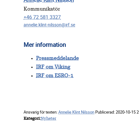
Kommunikatör
+46 72 581 3327
annelie.klint-nilsson@irf.se
Mer information
Pressmeddelande
IRF om Viking
IRF om ESRO-1
Ansvarig för texten:
Annelie Klint Nilsson
Publicerad:
2020-10-15 2
Kategori
Nyheter