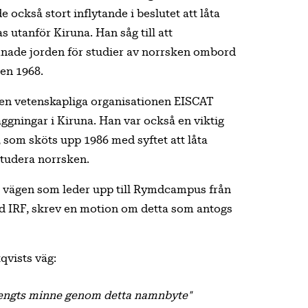
också stort inflytande i beslutet att låta
utanför Kiruna. Han såg till att
nade jorden för studier av norrsken ombord
en 1968.
 den vetenskapliga organisationen EISCAT
gningar i Kiruna. Han var också en viktig
it, som sköts upp 1986 med syftet att låta
studera norrsken.
om vägen som leder upp till Rymdcampus från
d IRF, skrev en motion om detta som antogs
qvists väg:
Bengts minne genom detta namnbyte"