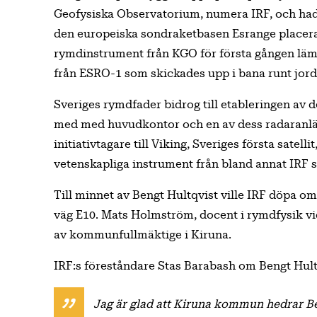
Geofysiska Observatorium, numera IRF, och hade 
den europeiska sondraketbasen Esrange placeras 
rymdinstrument från KGO för första gången läm
från ESRO-1 som skickades upp i bana runt jord
Sveriges rymdfader bidrog till etableringen av
med med huvudkontor och en av dess radaranläg
initiativtagare till Viking, Sveriges första satell
vetenskapliga instrument från bland annat IRF 
Till minnet av Bengt Hultqvist ville IRF döpa 
väg E10. Mats Holmström, docent i rymdfysik vi
av kommunfullmäktige i Kiruna.
IRF:s föreståndare Stas Barabash om Bengt Hult
Jag är glad att Kiruna kommun hedrar 