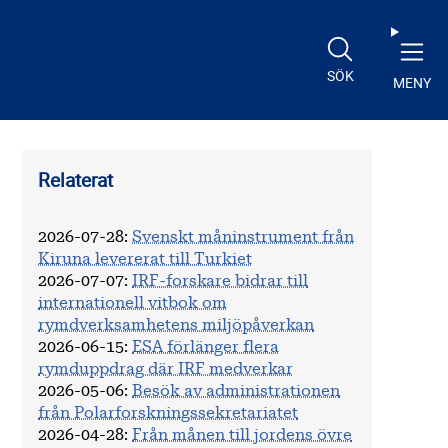
SÖK
MENY
Relaterat
2026-07-28
:
Svenskt måninstrument från
Kiruna levererat till Turkiet
2026-07-07
:
IRF-forskare bidrar till
internationell vitbok om
rymdverksamhetens miljöpåverkan
2026-06-15
:
ESA förlänger flera
rymduppdrag där IRF medverkar
2026-05-06
:
Besök av administrationen
från Polarforskningssekretariatet
2026-04-28
:
Från månen till jordens övre