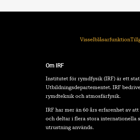
Visselblåsarfunktion
Til
Om IRF
Institutet för rymdfysik (IRF) är ett sta
Utbildningsdepartementet. IRF bedrive
rymdteknik och atmosfärfysik.
IRF har mer än 60 års erfarenhet av a
och deltar i flera stora internationell
utrustning används.