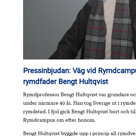
Pressinbjudan: Väg vid Rymdcampus i Kiruna namnges efter Sveriges
rymdfader Bengt Hultqvist
Rymdprofessor Bengt Hultqvist var grundare och 
under närmare 40 år. Han tog Sverige ut i rymden 
rymdstad. I fjol gick Bengt Hultqvist bort och t
Rymdcampus om efter honom.
Bengt Hultqvist byggde upp i princip all rymdv