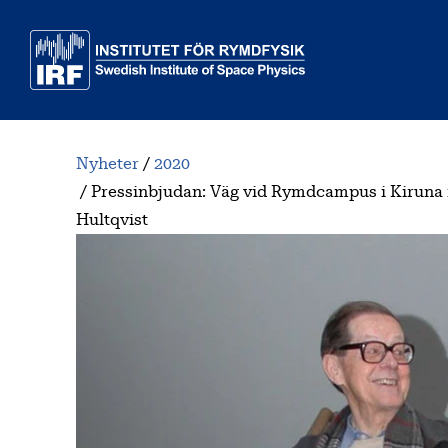
Till huvudinnehåll
Nyheter
2020
Pressinbjudan: Väg vid Rymdcampus i Kiruna 
Hultqvist