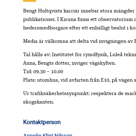
Bengt Hultqvists karriär innebar stora mängder 
publikationer. I Kiruna finns ett observatorium
hedersmedborgare efter ett enhälligt beslut i 
Media är välkomna att delta vid invigningen av 
Tal hålls av: Institutet för rymdfysik, Luleå te
Anna, Bengts dotter, inviger vägskylten.
Tid: 09.30 – 10.00
Plats: utomhus, vid avfarten från E10, på vägen
Ur trafiksäkerhetssynpunkt: respektera de marke
skogskanten.
Kontaktperson
Annelie Klint Nilsson