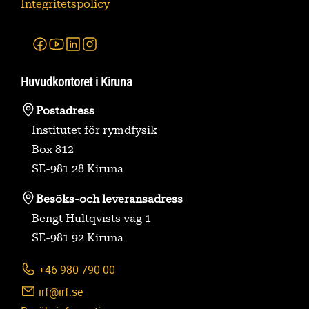
Integritetspolicy
Facebook
Youtube
Linkedin
Instagram
Huvudkontoret i Kiruna
Postadress
Institutet för rymdfysik
Box 812
SE-981 28 Kiruna
Besöks-
och leveransadress
Bengt Hultqvists väg 1
SE-981 92 Kiruna
+46 980 790 00
irf@irf.se