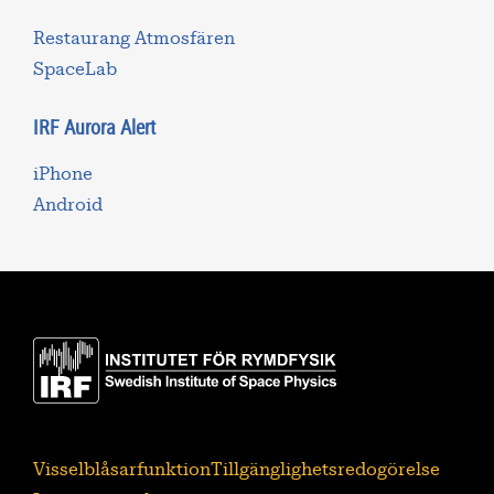
Restaurang Atmosfären
SpaceLab
IRF Aurora Alert
iPhone
Android
Visselblåsarfunktion
Tillgänglighetsredogörelse