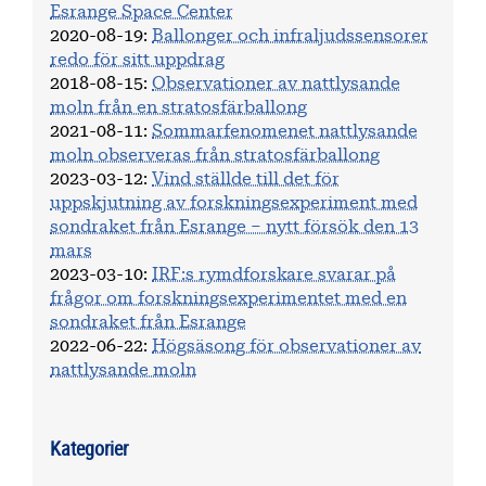
Esrange Space Center
2020-08-19
:
Ballonger och infraljudssensorer
redo för sitt uppdrag
2018-08-15
:
Observationer av nattlysande
moln från en stratosfärballong
2021-08-11
:
Sommarfenomenet nattlysande
moln observeras från stratosfärballong
2023-03-12
:
Vind ställde till det för
uppskjutning av forskningsexperiment med
sondraket från Esrange – nytt försök den 13
mars
2023-03-10
:
IRF:s rymdforskare svarar på
frågor om forskningsexperimentet med en
sondraket från Esrange
2022-06-22
:
Högsäsong för observationer av
nattlysande moln
Kategorier