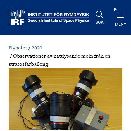
Till huvudinnehåll
SÖK
MENY
Nyheter
2020
Observationer av nattlysande moln från en
stratosfärballong