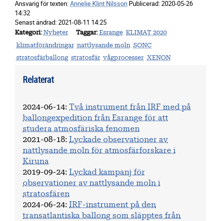
Ansvarig för texten:
Annelie Klint Nilsson
Publicerad:
2020-05-26
14:32
Senast ändrad:
2021-08-11 14:25
Kategori
Nyheter
Taggar
Esrange
KLIMAT 2020
klimatförändringar
nattlysande moln
SONC
stratosfärballong
stratosfär
vågprocesser
XENON
Relaterat
2024-06-14
:
Två instrument från IRF med på
ballongexpedition från Esrange för att
studera atmosfäriska fenomen
2021-08-18
:
Lyckade observationer av
nattlysande moln för atmosfärforskare i
Kiruna
2019-09-24
:
Lyckad kampanj för
observationer av nattlysande moln i
stratosfären
2024-06-24
:
IRF-instrument på den
transatlantiska ballong som släpptes från