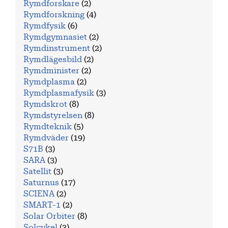
Rymdforskare
(2)
Rymdforskning
(4)
Rymdfysik
(6)
Rymdgymnasiet
(2)
Rymdinstrument
(2)
Rymdlägesbild
(2)
Rymdminister
(2)
Rymdplasma
(2)
Rymdplasmafysik
(3)
Rymdskrot
(8)
Rymdstyrelsen
(8)
Rymdteknik
(5)
Rymdväder
(19)
S71B
(3)
SARA
(3)
Satellit
(3)
Saturnus
(17)
SCIENA
(2)
SMART-1
(2)
Solar Orbiter
(8)
Solcykel
(3)