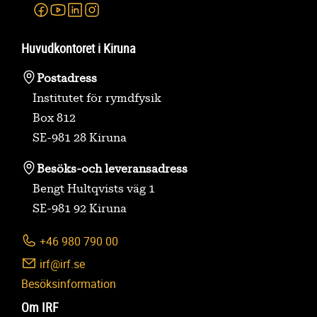
Facebook
Youtube
Linkedin
Instagram
Huvudkontoret i Kiruna
Postadress
Institutet för rymdfysik
Box 812
SE-981 28 Kiruna
Besöks-
och leveransadress
Bengt Hultqvists väg 1
SE-981 92 Kiruna
+46 980 790 00
irf@irf.se
Besöksinformation
Om IRF