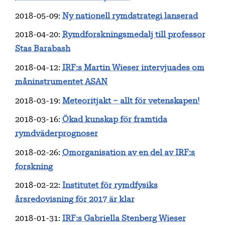
2018-05-09
:
Ny nationell rymdstrategi lanserad
2018-04-20
:
Rymdforskningsmedalj till professor
Stas Barabash
2018-04-12
:
IRF:s Martin Wieser intervjuades om
måninstrumentet ASAN
2018-03-19
:
Meteoritjakt – allt för vetenskapen!
2018-03-16
:
Ökad kunskap för framtida
rymdväderprognoser
2018-02-26
:
Omorganisation av en del av IRF:s
forskning
2018-02-22
:
Institutet för rymdfysiks
årsredovisning för 2017 är klar
2018-01-31
:
IRF:s Gabriella Stenberg Wieser