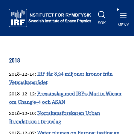
Till huvudinnehåll
SÖK
MENY
2018
2018-12-14
:
IRF får 8,34 miljoner kronor från
Vetenskapsrådet
2018-12-12
:
Pressinslag med IRF:s Martin Wieser
om Chang'e-4 och ASAN
2018-12-10
:
Norrskensforskaren Urban
Brändström i tv-inslag
2018-12-07
:
Water plumes on Europa: tasting an