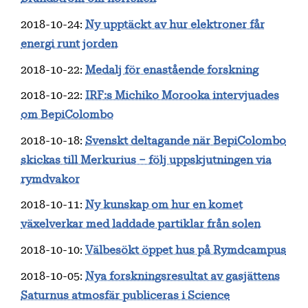
2018-10-24
:
Ny upptäckt av hur elektroner får
energi runt jorden
2018-10-22
:
Medalj för enastående forskning
2018-10-22
:
IRF:s Michiko Morooka intervjuades
om BepiColombo
2018-10-18
:
Svenskt deltagande när BepiColombo
skickas till Merkurius – följ uppskjutningen via
rymdvakor
2018-10-11
:
Ny kunskap om hur en komet
växelverkar med laddade partiklar från solen
2018-10-10
:
Välbesökt öppet hus på Rymdcampus
2018-10-05
:
Nya forskningsresultat av gasjättens
Saturnus atmosfär publiceras i Science