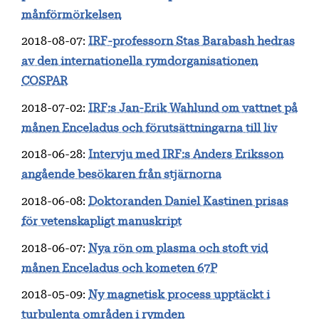
månförmörkelsen
2018-08-07
:
IRF-professorn Stas Barabash hedras
av den internationella rymdorganisationen
COSPAR
2018-07-02
:
IRF:s Jan-Erik Wahlund om vattnet på
månen Enceladus och förutsättningarna till liv
2018-06-28
:
Intervju med IRF:s Anders Eriksson
angående besökaren från stjärnorna
2018-06-08
:
Doktoranden Daniel Kastinen prisas
för vetenskapligt manuskript
2018-06-07
:
Nya rön om plasma och stoft vid
månen Enceladus och kometen 67P
2018-05-09
:
Ny magnetisk process upptäckt i
turbulenta områden i rymden