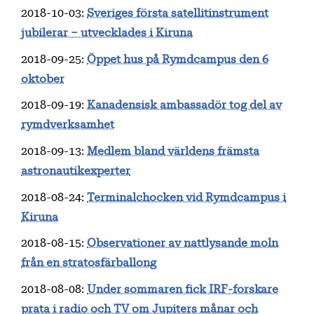
2018-10-03
:
Sveriges första satellitinstrument
jubilerar – utvecklades i Kiruna
2018-09-25
:
Öppet hus på Rymdcampus den 6
oktober
2018-09-19
:
Kanadensisk ambassadör tog del av
rymdverksamhet
2018-09-13
:
Medlem bland världens främsta
astronautikexperter
2018-08-24
:
Terminalchocken vid Rymdcampus i
Kiruna
2018-08-15
:
Observationer av nattlysande moln
från en stratosfärballong
2018-08-08
:
Under sommaren fick IRF-forskare
prata i radio och TV om Jupiters månar och