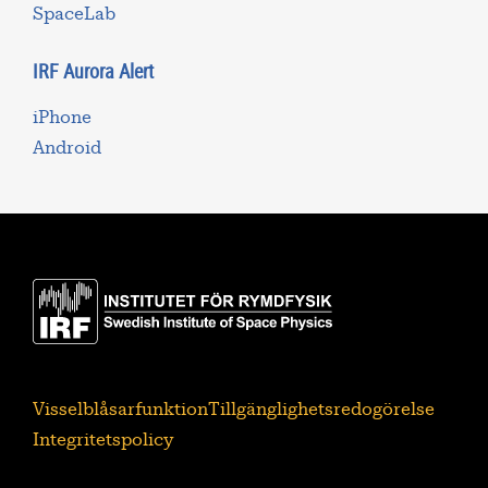
SpaceLab
IRF Aurora Alert
iPhone
Android
Visselblåsarfunktion
Tillgänglighetsredogörelse
Integritetspolicy