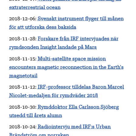
extraterrestrial ocean
2018-12-06
:
Svenskt instrument flyger till månen
för att utforska dess baksida
2018-11-28
:
Forskare från IRF intervjuades när
rymdsonden Insight landade på Mars
2018-11-15
:
Multi-satellite space mission
encounters magnetic reconnection in the Earth's
magnetotail
2018-11-12
:
IRF-professor tilldelas Baron Marcel
Nicolet-medaljen för rymdväder 2018
2018-10-30
:
Rymddoktor Ella Carlsson Sjöberg
utsedd till årets alumn
2018-10-24
:
Radiointervju med IRF:s Urban
Brändström om norrsken