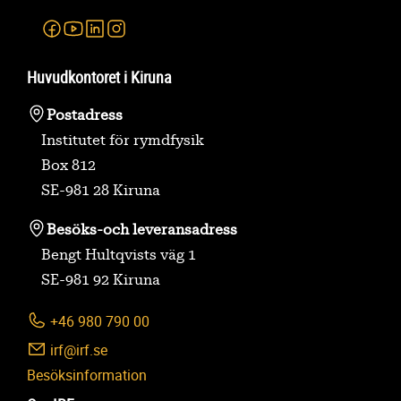
Facebook
Youtube
Linkedin
Instagram
Huvudkontoret i Kiruna
Postadress
Institutet för rymdfysik
Box 812
SE-981 28 Kiruna
Besöks-
och leveransadress
Bengt Hultqvists väg 1
SE-981 92 Kiruna
+46 980 790 00
irf@irf.se
Besöksinformation