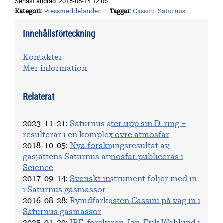
Senast ändrad:
2018-05-14 12:06
Kategori
Pressmeddelanden
Taggar
Cassini
Saturnus
Innehållsförteckning
Kontakter
Mer information
Relaterat
2023-11-21
:
Saturnus äter upp sin D-ring –
resulterar i en komplex övre atmosfär
2018-10-05
:
Nya forskningsresultat av
gasjättens Saturnus atmosfär publiceras i
Science
2017-09-14
:
Svenskt instrument följer med in
i Saturnus gasmassor
2016-08-28
:
Rymdfarkosten Cassini på väg in i
Saturnus gasmassor
2025-01-20
:
IRF-forskaren Jan-Erik Wahlund i