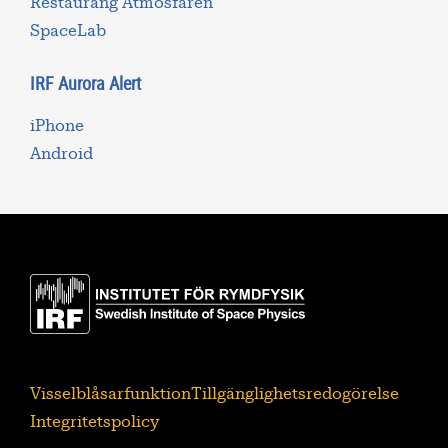
Restaurang Atmosfären
SpaceLab
IRF Aurora Alert
iPhone
Android
Visselblåsarfunktion
Tillgänglighetsredogörelse
Integritetspolicy