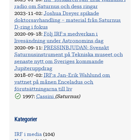
radio om Saturnus och dess ringar
2023-11-02
:
Joshua Dreyer spikade
doktorsavhandling – material från Saturnus
D-ring i fokus
2020-09-18
:
Följ IRF:s medverkan i
livesändning under Astronomins dag
2020-09-11
:
PRESSINBJUDAN: Svenskt
Saturnusinstrument på Tekniska museet och
senaste nytt om Sveriges kommande
Jupiteruppdrag
2018-07-02
:
IRF:s Jan-Erik Wahlund om
vattnet på månen Enceladus och
förutsättningarna till liv
1997:
Cassini
(Saturnus)
Kategorier
IRF i media
(104)