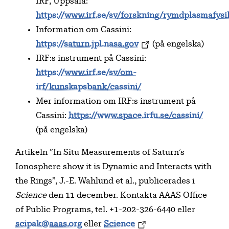
IRF, Uppsala:
https://www.irf.se/sv/forskning/rymdplasmafy
Information om Cassini:
https://saturn.jpl.nasa.gov
(på engelska)
IRF:s instrument på Cassini:
https://www.irf.se/sv/om-
irf/kunskapsbank/cassini/
Mer information om IRF:s instrument på
Cassini:
https://www.space.irfu.se/cassini/
(på engelska)
Artikeln “In Situ Measurements of Saturn’s
Ionosphere show it is Dynamic and Interacts with
the Rings”, J.-E. Wahlund et al., publicerades i
Science
den 11 december. Kontakta AAAS Office
of Public Programs, tel. +1-202-326-6440 eller
scipak@aaas.org
eller
Science