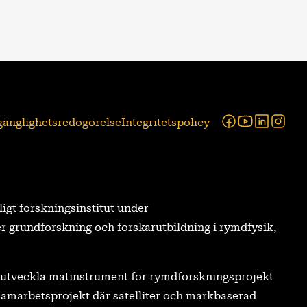
Facebook
Youtube
Linked
Ins
lgänglighetsredogörelse
Integritetspolicy
tligt forskningsinstitut under
r grundforskning och forskarutbildning i rymdfysik,
tt utveckla mätinstrument för rymdforskningsprojekt
a samarbetsprojekt där satelliter och markbaserad