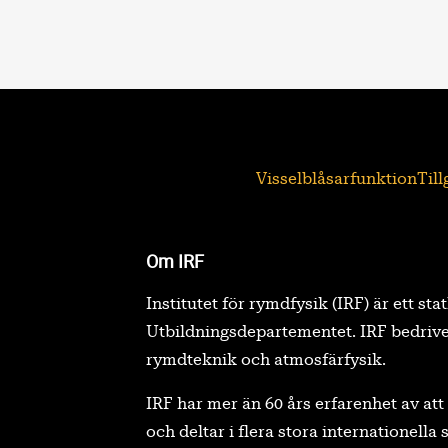
Visselblåsarfunktion
Til
Om IRF
Institutet för rymdfysik (IRF) är ett sta
Utbildningsdepartementet. IRF bedrive
rymdteknik och atmosfärfysik.
IRF har mer än 60 års erfarenhet av a
och deltar i flera stora internationell