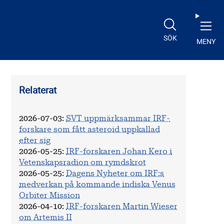
SÖK
MENY
Relaterat
2026-07-03
:
SVT uppmärksammar IRF-
forskare som fått asteroid uppkallad
efter sig
2026-05-25
:
IRF-forskaren Johan Kero i
Vetenskapsradion om rymdskrot
2026-05-25
:
Dagens Nyheter om IRF:s
medverkan på kommande indiska Venus
Orbiter Mission
2026-04-10
:
IRF-forskaren Martin Wieser
om Artemis II