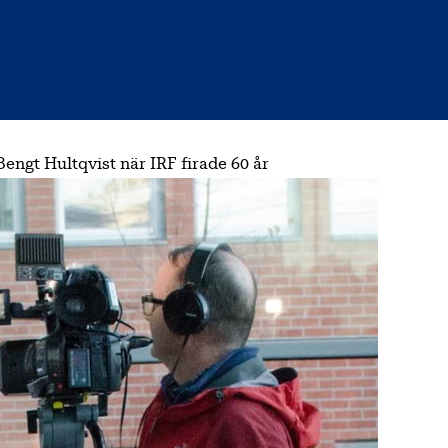
engt Hultqvist när IRF firade 60 år