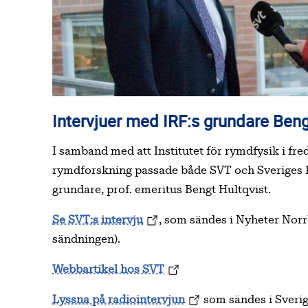
Intervjuer med IRF:s grundare Bengt
I samband med att Institutet för rymdfysik i fre
rymdforskning passade både SVT och Sveriges Rad
grundare, prof. emeritus Bengt Hultqvist.
Se SVT:s intervju
, som sändes i Nyheter Norr
sändningen).
Webbartikel hos SVT
Lyssna på radiointervjun
som sändes i Sverig