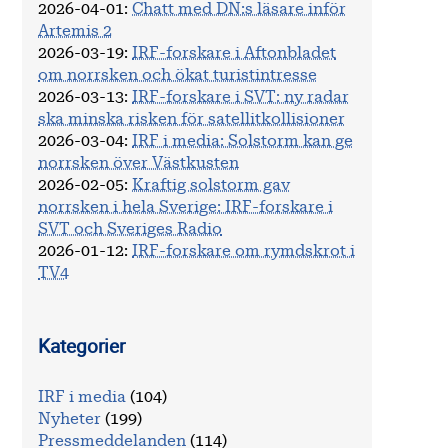
2026-04-01
:
Chatt med DN:s läsare inför
Artemis 2
2026-03-19
:
IRF-forskare i Aftonbladet
om norrsken och ökat turistintresse
2026-03-13
:
IRF-forskare i SVT: ny radar
ska minska risken för satellitkollisioner
2026-03-04
:
IRF i media: Solstorm kan ge
norrsken över Västkusten
2026-02-05
:
Kraftig solstorm gav
norrsken i hela Sverige: IRF-forskare i
SVT och Sveriges Radio
2026-01-12
:
IRF-forskare om rymdskrot i
TV4
Kategorier
IRF i media
(104)
Nyheter
(199)
Pressmeddelanden
(114)