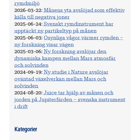
rymdmiljö
2026-03-22
:
Månens yta avslöjad som effektiv
källa till negativa joner
2025-06-24
:
Svenskt rymdinstrument har
upptäckt ny partikeltyp på månen
2025-06-03
:
Osynliga vågor värmer rymden –
ny forskning visar vägen
2025-03-06
:
Ny forskning avslöjar den
dynamiska kampen mellan Mars atmosfär
och solvinden
2024-09-19
:
Ny studie i Nature avslöjar
oväntad växelverkan mellan Mars och
solvinden
2024-08-20
:
Juice tar hjälp av månen och
jorden på Jupiterfärden – svenska instrument
i drift
Kategorier