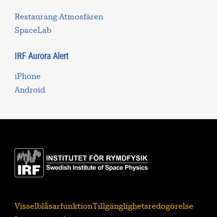
Restaurang Atmosfären
SpaceLab
IRF Aurora Alert
iPhone
Android
Visselblåsarfunktion
Tillgänglighetsredogörelse