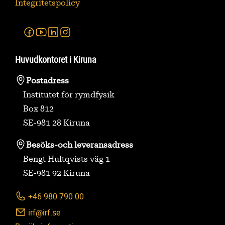
Integritetspolicy
Facebook
Youtube
Linkedin
Instagram
Huvudkontoret i Kiruna
Postadress
Institutet för rymdfysik
Box 812
SE-981 28 Kiruna
Besöks-
och leveransadress
Bengt Hultqvists väg 1
SE-981 92 Kiruna
+46 980 790 00
irf@irf.se