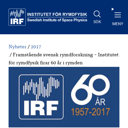
Till huvudinnehåll
SÖK
MENY
Nyheter
2017
Framstående svensk rymdforskning – Institutet
för rymdfysik firar 60 år i rymden