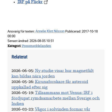
IRF på Flickr
Ansvarig för texten:
Annelie Klint Nilsson
Publicerad:
2017-10-18
00:00
Senast ändrad:
2026-08-05 10:51
Kategori
Pressmeddelanden
Relaterat
2026-06-05
:
Ny studie visar hur magnetfält
kan bildas nära jorden
2026-05-26
:
Kirunaforskare får asteroid
uppkallad efter sig
2026-05-19
:
Tillsammans mot Venus: IRF i
fördjupat rymdsamarbete mellan Sverige och
Indien
2026-03-23
:
Vågor i solvinden formar vår