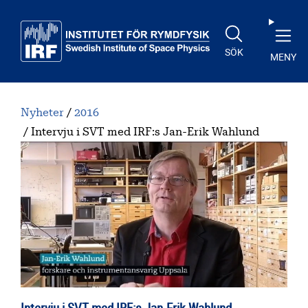
Till huvudinnehåll
SÖK
MENY
Nyheter
2016
Intervju i SVT med IRF:s Jan-Erik Wahlund
Intervju i SVT med IRF:s Jan-Erik Wahlund