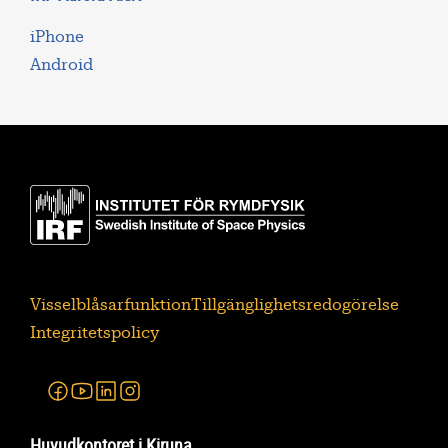
iPhone
Android
Visselblåsarfunktion
Tillgänglighetsredogörelse
Integritetspolicy
Facebook
Youtube
Linkedin
Instagram
Huvudkontoret i Kiruna