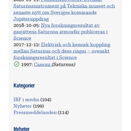
Saturnusinstrument på Tekniska museet och
senaste nytt om Sveriges kommande
Jupiteruppdrag
2018-10-05
:
Nya forskningsresultat av
gasjättens Saturnus atmosfär publiceras i
Science
2017-12-12
:
Elektrisk och kemisk koppling
mellan Saturnus och dess ringar – svenskt
forskningsresultat i Science
1997:
Cassini
(Saturnus)
Kategorier
IRF i media
(104)
Nyheter
(199)
Pressmeddelanden
(114)
Nyheter