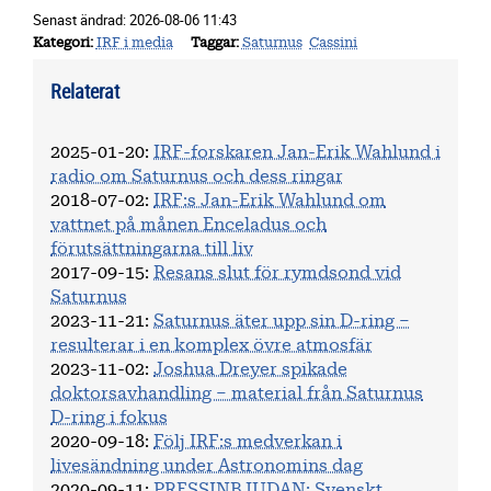
Senast ändrad:
2026-08-06 11:43
Kategori
IRF i media
Taggar
Saturnus
Cassini
Relaterat
2025-01-20
:
IRF-forskaren Jan-Erik Wahlund i
radio om Saturnus och dess ringar
2018-07-02
:
IRF:s Jan-Erik Wahlund om
vattnet på månen Enceladus och
förutsättningarna till liv
2017-09-15
:
Resans slut för rymdsond vid
Saturnus
2023-11-21
:
Saturnus äter upp sin D-ring –
resulterar i en komplex övre atmosfär
2023-11-02
:
Joshua Dreyer spikade
doktorsavhandling – material från Saturnus
D-ring i fokus
2020-09-18
:
Följ IRF:s medverkan i
livesändning under Astronomins dag
2020-09-11
:
PRESSINBJUDAN: Svenskt