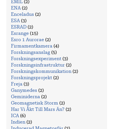
EMIL
(2)
ENA
(2)
Enceladus
(2)
ESA
(3)
ESRAD
(2)
Esrange
(15)
Esro 1 Aurorae
(2)
Firmamentkamera
(4)
Forskningsanslag
(5)
Forskningsexperiment
(3)
Forskningsinfrastruktur
(2)
Forskningskommunikation
(2)
Forskningsprojekt
(2)
Freja
(3)
Ganymedes
(2)
Geminiderna
(2)
Geomagnetisk Storm
(2)
Har Vi Åkt Till Mars Än?
(2)
ICA
(6)
Indien
(2)
Inducerad Magnetosfär
(2)