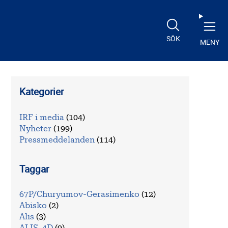
SÖK
MENY
Kategorier
IRF i media
(104)
Nyheter
(199)
Pressmeddelanden
(114)
Taggar
67P/Churyumov-Gerasimenko
(12)
Abisko
(2)
Alis
(3)