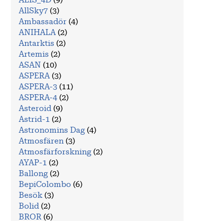
ALIS_4D
(9)
AllSky7
(3)
Ambassadör
(4)
ANIHALA
(2)
Antarktis
(2)
Artemis
(2)
ASAN
(10)
ASPERA
(3)
ASPERA-3
(11)
ASPERA-4
(2)
Asteroid
(9)
Astrid-1
(2)
Astronomins Dag
(4)
Atmosfären
(3)
Atmosfärforskning
(2)
AYAP-1
(2)
Ballong
(2)
BepiColombo
(6)
Besök
(3)
Bolid
(2)
BROR
(6)