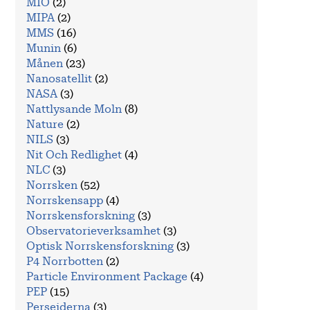
MIO
(2)
MIPA
(2)
MMS
(16)
Munin
(6)
Månen
(23)
Nanosatellit
(2)
NASA
(3)
Nattlysande Moln
(8)
Nature
(2)
NILS
(3)
Nit Och Redlighet
(4)
NLC
(3)
Norrsken
(52)
Norrskensapp
(4)
Norrskensforskning
(3)
Observatorieverksamhet
(3)
Optisk Norrskensforskning
(3)
P4 Norrbotten
(2)
Particle Environment Package
(4)
PEP
(15)
Perseiderna
(3)