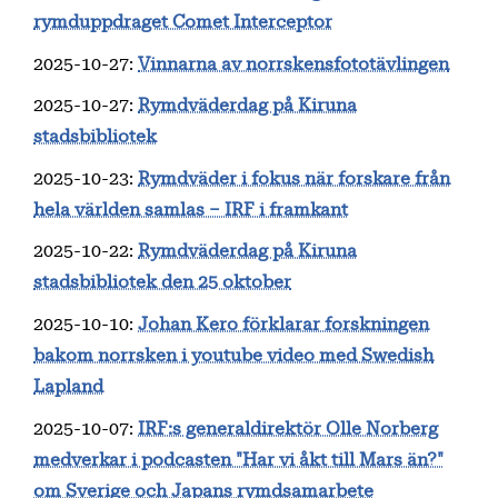
rymduppdraget Comet Interceptor
2025-10-27
:
Vinnarna av norrskensfototävlingen
2025-10-27
:
Rymdväderdag på Kiruna
stadsbibliotek
2025-10-23
:
Rymdväder i fokus när forskare från
hela världen samlas – IRF i framkant
2025-10-22
:
Rymdväderdag på Kiruna
stadsbibliotek den 25 oktober
2025-10-10
:
Johan Kero förklarar forskningen
bakom norrsken i youtube video med Swedish
Lapland
2025-10-07
:
IRF:s generaldirektör Olle Norberg
medverkar i podcasten "Har vi åkt till Mars än?"
om Sverige och Japans rymdsamarbete