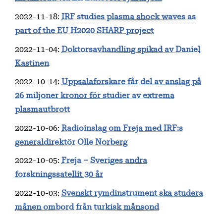
2022-11-18
:
IRF studies plasma shock waves as
part of the EU H2020 SHARP project
2022-11-04
:
Doktorsavhandling spikad av Daniel
Kastinen
2022-10-14
:
Uppsalaforskare får del av anslag på
26 miljoner kronor för studier av extrema
plasmautbrott
2022-10-06
:
Radioinslag om Freja med IRF:s
generaldirektör Olle Norberg
2022-10-05
:
Freja – Sveriges andra
forskningssatellit 30 år
2022-10-03
:
Svenskt rymdinstrument ska studera
månen ombord från turkisk månsond