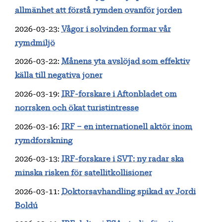
allmänhet att förstå rymden ovanför jorden
2026-03-23
:
Vågor i solvinden formar vår
rymdmiljö
2026-03-22
:
Månens yta avslöjad som effektiv
källa till negativa joner
2026-03-19
:
IRF-forskare i Aftonbladet om
norrsken och ökat turistintresse
2026-03-16
:
IRF – en internationell aktör inom
rymdforskning
2026-03-13
:
IRF-forskare i SVT: ny radar ska
minska risken för satellitkollisioner
2026-03-11
:
Doktorsavhandling spikad av Jordi
Boldú