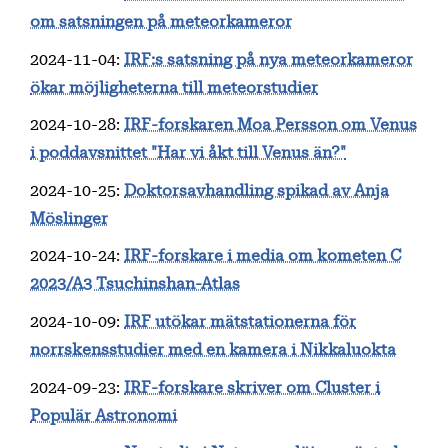
om satsningen på meteorkameror
2024-11-04
:
IRF:s satsning på nya meteorkameror
ökar möjligheterna till meteorstudier
2024-10-28
:
IRF-forskaren Moa Persson om Venus
i poddavsnittet "Har vi åkt till Venus än?"
2024-10-25
:
Doktorsavhandling spikad av Anja
Möslinger
2024-10-24
:
IRF-forskare i media om kometen C
2023/A3 Tsuchinshan-Atlas
2024-10-09
:
IRF utökar mätstationerna för
norrskensstudier med en kamera i Nikkaluokta
2024-09-23
:
IRF-forskare skriver om Cluster i
Populär Astronomi