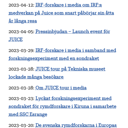
2023-04-12
:
IRF-forskare i media om IRF:s
medverkan på Juice som snart påbörjar sin åtta
år långa resa
2023-04-05
:
Pressinbjudan – Launch event för
JUICE
2023-03-29
:
IRF-forskare i media i samband med
forskningsexperiment med en sondraket
2023-03-28
:
JUICE tour på Tekniska museet
lockade många besökare
2023-03-28
:
Om JUICE tour i media
2023-03-23
:
Lyckat forskningsexperiment med
sondraket för rymdforskare i Kiruna i samarbete
med SSC Esrange
2023-03-20
:
De svenska rymdforskarna i Europas