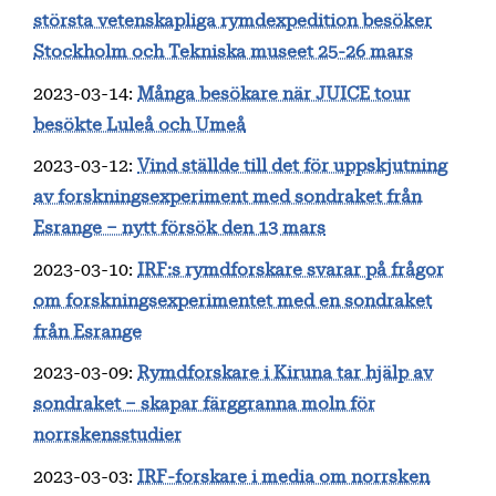
största vetenskapliga rymdexpedition besöker
Stockholm och Tekniska museet 25-26 mars
2023-03-14
:
Många besökare när JUICE tour
besökte Luleå och Umeå
2023-03-12
:
Vind ställde till det för uppskjutning
av forskningsexperiment med sondraket från
Esrange – nytt försök den 13 mars
2023-03-10
:
IRF:s rymdforskare svarar på frågor
om forskningsexperimentet med en sondraket
från Esrange
2023-03-09
:
Rymdforskare i Kiruna tar hjälp av
sondraket – skapar färggranna moln för
norrskensstudier
2023-03-03
:
IRF-forskare i media om norrsken