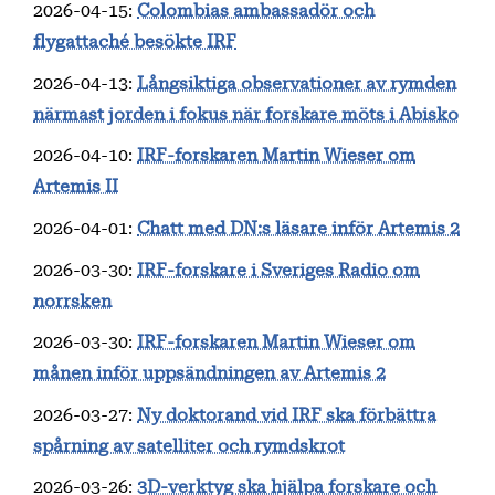
2026-04-15
:
Colombias ambassadör och
flygattaché besökte IRF
2026-04-13
:
Långsiktiga observationer av rymden
närmast jorden i fokus när forskare möts i Abisko
2026-04-10
:
IRF-forskaren Martin Wieser om
Artemis II
2026-04-01
:
Chatt med DN:s läsare inför Artemis 2
2026-03-30
:
IRF-forskare i Sveriges Radio om
norrsken
2026-03-30
:
IRF-forskaren Martin Wieser om
månen inför uppsändningen av Artemis 2
2026-03-27
:
Ny doktorand vid IRF ska förbättra
spårning av satelliter och rymdskrot
2026-03-26
:
3D-verktyg ska hjälpa forskare och