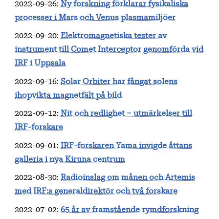
2022-09-26
:
Ny forskning förklarar fysikaliska
processer i Mars och Venus plasmamiljöer
2022-09-20
:
Elektromagnetiska tester av
instrument till Comet Interceptor genomförda vid
IRF i Uppsala
2022-09-16
:
Solar Orbiter har fångat solens
ihopvikta magnetfält på bild
2022-09-12
:
Nit och redlighet – utmärkelser till
IRF-forskare
2022-09-01
:
IRF-forskaren Yama invigde åttans
galleria i nya Kiruna centrum
2022-08-30
:
Radioinslag om månen och Artemis
med IRF:s generaldirektör och två forskare
2022-07-02
:
65 år av framstående rymdforskning