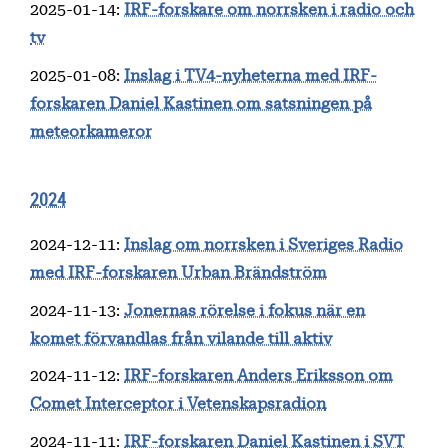
2025-01-14
:
IRF-forskare om norrsken i radio och
tv
2025-01-08
:
Inslag i TV4-nyheterna med IRF-
forskaren Daniel Kastinen om satsningen på
meteorkameror
2024
2024-12-11
:
Inslag om norrsken i Sveriges Radio
med IRF-forskaren Urban Brändström
2024-11-13
:
Jonernas rörelse i fokus när en
komet förvandlas från vilande till aktiv
2024-11-12
:
IRF-forskaren Anders Eriksson om
Comet Interceptor i Vetenskapsradion
2024-11-11
:
IRF-forskaren Daniel Kastinen i SVT