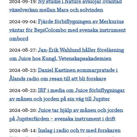
2024-09-19
:
Ny studie i Nature avslöjar oväntad
växelverkan mellan Mars och solvinden
2024-09-04
:
Fjärde förbiflygningen av Merkurius
väntar för BepiColombo med svenska instrument
ombord
2024-08-27
:
Jan-Erik Wahlund håller föreläsning
om Juice hos Kungl. Vetenskapsakademien
2024-08-23
:
Daniel Kastinen sommarpratade i
Ålands radio om resan till att bli forskare
2024-08-22
:
IRF i media om Juice förbiflygningar
av månen och jorden på sin väg till Jupiter
2024-08-20
:
Juice tar hjälp av månen och jorden
på Jupiterfärden – svenska instrument i drift
2024-08-14
:
Inslag i radio och tv med forskaren