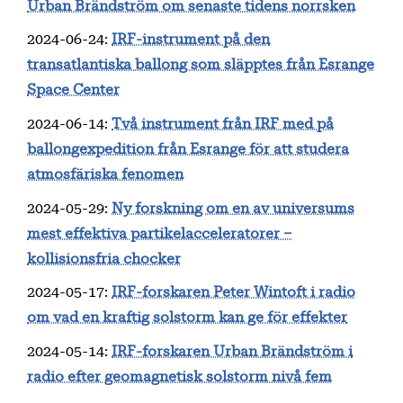
Urban Brändström om senaste tidens norrsken
2024-06-24
:
IRF-instrument på den
transatlantiska ballong som släpptes från Esrange
Space Center
2024-06-14
:
Två instrument från IRF med på
ballongexpedition från Esrange för att studera
atmosfäriska fenomen
2024-05-29
:
Ny forskning om en av universums
mest effektiva partikelacceleratorer –
kollisionsfria chocker
2024-05-17
:
IRF-forskaren Peter Wintoft i radio
om vad en kraftig solstorm kan ge för effekter
2024-05-14
:
IRF-forskaren Urban Brändström i
radio efter geomagnetisk solstorm nivå fem