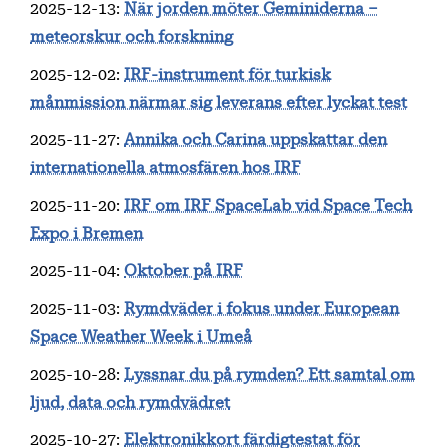
2025-12-13
:
När jorden möter Geminiderna –
meteorskur och forskning
2025-12-02
:
IRF-instrument för turkisk
månmission närmar sig leverans efter lyckat test
2025-11-27
:
Annika och Carina uppskattar den
internationella atmosfären hos IRF
2025-11-20
:
IRF om IRF SpaceLab vid Space Tech
Expo i Bremen
2025-11-04
:
Oktober på IRF
2025-11-03
:
Rymdväder i fokus under European
Space Weather Week i Umeå
2025-10-28
:
Lyssnar du på rymden? Ett samtal om
ljud, data och rymdvädret
2025-10-27
:
Elektronikkort färdigtestat för