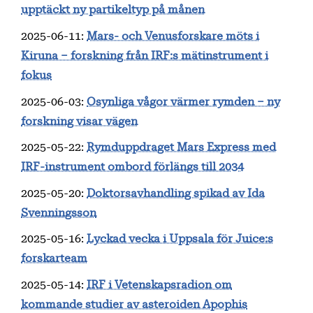
upptäckt ny partikeltyp på månen
2025-06-11
:
Mars- och Venusforskare möts i
Kiruna – forskning från IRF:s mätinstrument i
fokus
2025-06-03
:
Osynliga vågor värmer rymden – ny
forskning visar vägen
2025-05-22
:
Rymduppdraget Mars Express med
IRF-instrument ombord förlängs till 2034
2025-05-20
:
Doktorsavhandling spikad av Ida
Svenningsson
2025-05-16
:
Lyckad vecka i Uppsala för Juice:s
forskarteam
2025-05-14
:
IRF i Vetenskapsradion om
kommande studier av asteroiden Apophis