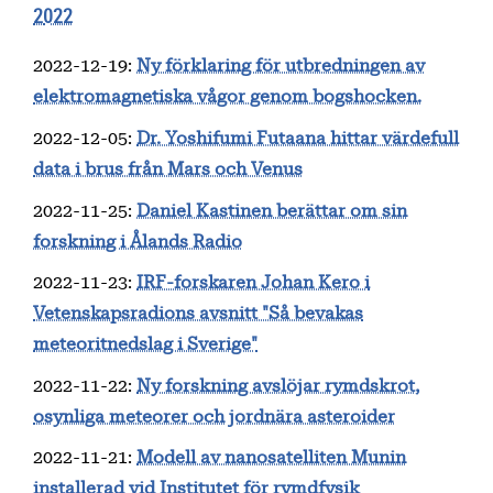
2022
2022-12-19
:
Ny förklaring för utbredningen av
elektromagnetiska vågor genom bogshocken.
2022-12-05
:
Dr. Yoshifumi Futaana hittar värdefull
data i brus från Mars och Venus
2022-11-25
:
Daniel Kastinen berättar om sin
forskning i Ålands Radio
2022-11-23
:
IRF-forskaren Johan Kero i
Vetenskapsradions avsnitt "Så bevakas
meteoritnedslag i Sverige"
2022-11-22
:
Ny forskning avslöjar rymdskrot,
osynliga meteorer och jordnära asteroider
2022-11-21
:
Modell av nanosatelliten Munin
installerad vid Institutet för rymdfysik