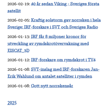
2026-02-19
:
40 år sedan Viking - Sveriges första
satellit
2026-02-05
:
Kraftig solstorm gav norrsken i hela
Sverige: IRF-forskare i SVT och Sveriges Radio
2026-01-13
:
IRF får 8 miljoner kronor för
utveckling av rymdskrotövervakning med
EISCAT_3D
2026-01-12
:
IRF-forskare om rymdskrot i TV4
2026-01-08
:
SVT-inslag med IRF-forskaren Jan-
Erik Wahlund om antalet satelliter i rymden
2026-01-08
:
Gott nytt norrskensår
2025