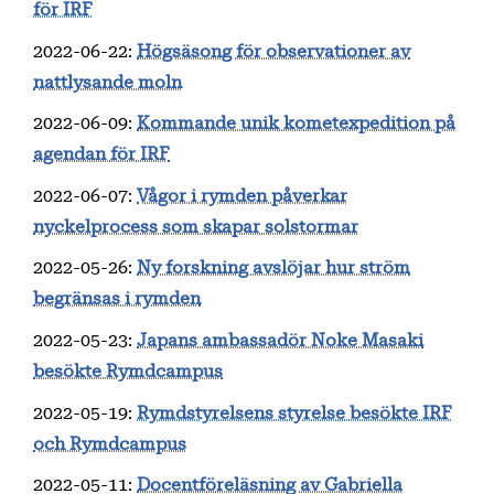
för IRF
2022-06-22
:
Högsäsong för observationer av
nattlysande moln
2022-06-09
:
Kommande unik kometexpedition på
agendan för IRF
2022-06-07
:
Vågor i rymden påverkar
nyckelprocess som skapar solstormar
2022-05-26
:
Ny forskning avslöjar hur ström
begränsas i rymden
2022-05-23
:
Japans ambassadör Noke Masaki
besökte Rymdcampus
2022-05-19
:
Rymdstyrelsens styrelse besökte IRF
och Rymdcampus
2022-05-11
:
Docentföreläsning av Gabriella