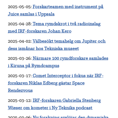
2025-05-05
:
Forskarteamen med instrument på
Juice samlas i Uppsala
2025-04-28
:
Tema rymdskrot i två radioinslag
med IRF-forskaren Johan Kero
2025-04-02
:
Välbesökt temahelg om Jupiter och
dess ismånar hos Tekniska museet
2025-03-26
:
Närmare 100 rymdforskare samlades
i Kiruna på Rymdcampus
2025-03-17
:
Comet Interceptor i fokus när IRF-
forskaren Niklas Edberg gästar Space
Rendezvous
2025-03-12
:
IRF-forskaren Gabriella Stenberg
Wieser om kometer i Ny Tekniks podcast
2025-03-06
:
Ny forskning avslöjar den dynamiska