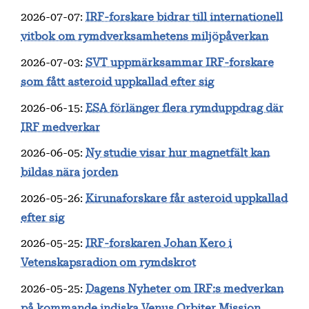
2026-07-07
:
IRF-forskare bidrar till internationell
vitbok om rymdverksamhetens miljöpåverkan
2026-07-03
:
SVT uppmärksammar IRF-forskare
som fått asteroid uppkallad efter sig
2026-06-15
:
ESA förlänger flera rymduppdrag där
IRF medverkar
2026-06-05
:
Ny studie visar hur magnetfält kan
bildas nära jorden
2026-05-26
:
Kirunaforskare får asteroid uppkallad
efter sig
2026-05-25
:
IRF-forskaren Johan Kero i
Vetenskapsradion om rymdskrot
2026-05-25
:
Dagens Nyheter om IRF:s medverkan
på kommande indiska Venus Orbiter Mission