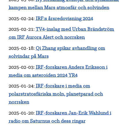
kampen mellan Mars atmosfär och solvinden
2025-02-24
:
IRF:s årsredovisning 2024
2025-02-21
:
TV4-inslag med Urban Brändström
om IRF Aurora Alert och norrsken
2025-02-18
:
Qi Zhang spikar avhandling om
solvindar på Mars
2025-02-03
:
IRF-forskaren Anders Eriksson i
media om asteroiden 2024 YR4
2025-01-24
:
IRF-forskare i media om
polarstratosfäriska moln, planetparad och
norrsken
2025-01-20
:
IRF-forskaren Jan-Erik Wahlund i
radio om Saturnus och dess ringar