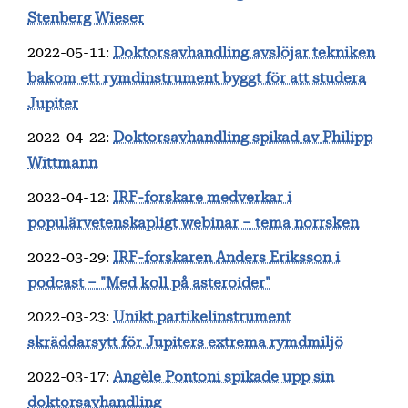
Stenberg Wieser
2022-05-11
:
Doktorsavhandling avslöjar tekniken
bakom ett rymdinstrument byggt för att studera
Jupiter
2022-04-22
:
Doktorsavhandling spikad av Philipp
Wittmann
2022-04-12
:
IRF-forskare medverkar i
populärvetenskapligt webinar – tema norrsken
2022-03-29
:
IRF-forskaren Anders Eriksson i
podcast – "Med koll på asteroider"
2022-03-23
:
Unikt partikelinstrument
skräddarsytt för Jupiters extrema rymdmiljö
2022-03-17
:
Angèle Pontoni spikade upp sin
doktorsavhandling