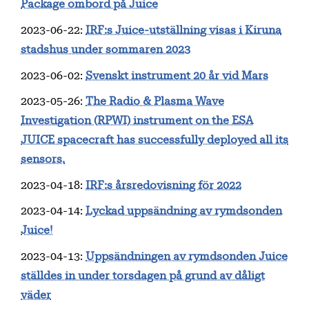
Package ombord på Juice
2023-06-22
:
IRF:s Juice-utställning visas i Kiruna
stadshus under sommaren 2023
2023-06-02
:
Svenskt instrument 20 år vid Mars
2023-05-26
:
The Radio & Plasma Wave
Investigation (RPWI) instrument on the ESA
JUICE spacecraft has successfully deployed all its
sensors.
2023-04-18
:
IRF:s årsredovisning för 2022
2023-04-14
:
Lyckad uppsändning av rymdsonden
Juice!
2023-04-13
:
Uppsändningen av rymdsonden Juice
ställdes in under torsdagen på grund av dåligt
väder