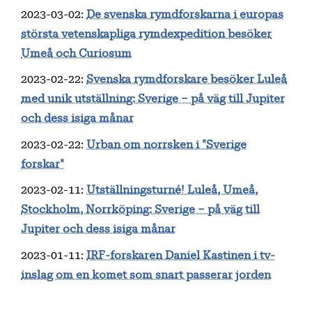
2023-03-02
:
De svenska rymdforskarna i europas
största vetenskapliga rymdexpedition besöker
Umeå och Curiosum
2023-02-22
:
Svenska rymdforskare besöker Luleå
med unik utställning: Sverige – på väg till Jupiter
och dess isiga månar
2023-02-22
:
Urban om norrsken i "Sverige
forskar"
2023-02-11
:
Utställningsturné! Luleå, Umeå,
Stockholm, Norrköping: Sverige – på väg till
Jupiter och dess isiga månar
2023-01-11
:
IRF-forskaren Daniel Kastinen i tv-
inslag om en komet som snart passerar jorden