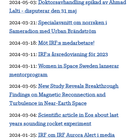
2024-05-03
:
Doktorsavhandling spikad av Ahmad
Lalti - disputerar den 31 maj
2024-03-21
:
Specialavsnitt om norrsken i
Sameradion med Urban Brändström
2024-03-18
:
Möt IRF:s medarbetare!
2024-03-11
:
IRF:s årsredovisning för 2023
2024-03-11
:
Women in Space Sweden lanserar
mentorprogram
2024-03-05
:
New Study Reveals Breakthrough
Findings on Magnetic Reconnection and
Turbulence in Near-Earth Space
2024-03-04
:
Scientific article in Eos about last
years sounding rocket experiment
2024-01-25
:
IRF om IRF Aurora Alert i media