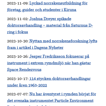
2023-11-09
:
Lyckad norrskensutbildning för
företag, guider och studenter i Kiruna
2023-11-02
:
Joshua Dreyer spikade
doktorsavhandling – material från Saturnus D-
ring i fokus
2023-10-30
:
Nyttan med norrskensforskning lyfts
fram i artikel i Dagens Nyheter
2023-10-26
:
Jesper Fredriksson fokuserar på
instrument i extrem rymdmiljö när han gästar
Space Rendezvous
2023-10-17
:
114 stycken doktorsavhandlingar
under åren 1963-2022
2023-07-07
:
Nu har äventyret i rymden börjat för
det svenska instrumentet Particle Environment