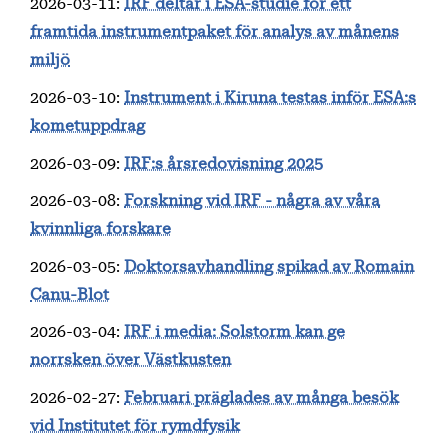
2026-03-11
:
IRF deltar i ESA-studie för ett
framtida instrumentpaket för analys av månens
miljö
2026-03-10
:
Instrument i Kiruna testas inför ESA:s
kometuppdrag
2026-03-09
:
IRF:s årsredovisning 2025
2026-03-08
:
Forskning vid IRF - några av våra
kvinnliga forskare
2026-03-05
:
Doktorsavhandling spikad av Romain
Canu-Blot
2026-03-04
:
IRF i media: Solstorm kan ge
norrsken över Västkusten
2026-02-27
:
Februari präglades av många besök
vid Institutet för rymdfysik