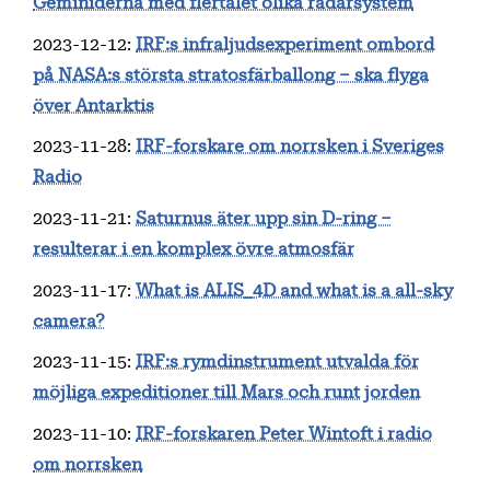
Geminiderna med flertalet olika radarsystem
2023-12-12
:
IRF:s infraljudsexperiment ombord
på NASA:s största stratosfärballong – ska flyga
över Antarktis
2023-11-28
:
IRF-forskare om norrsken i Sveriges
Radio
2023-11-21
:
Saturnus äter upp sin D-ring –
resulterar i en komplex övre atmosfär
2023-11-17
:
What is ALIS_4D and what is a all-sky
camera?
2023-11-15
:
IRF:s rymdinstrument utvalda för
möjliga expeditioner till Mars och runt jorden
2023-11-10
:
IRF-forskaren Peter Wintoft i radio
om norrsken