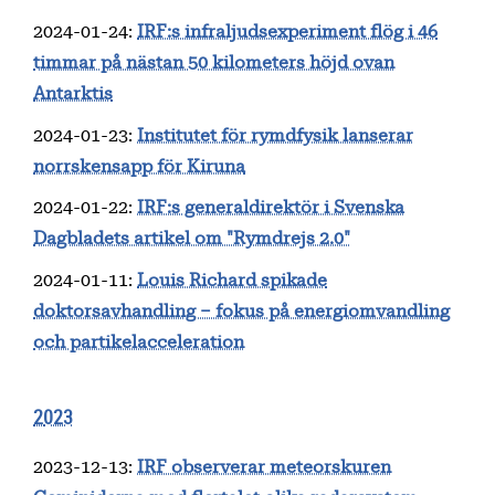
2024-01-24
:
IRF:s infraljudsexperiment flög i 46
timmar på nästan 50 kilometers höjd ovan
Antarktis
2024-01-23
:
Institutet för rymdfysik lanserar
norrskensapp för Kiruna
2024-01-22
:
IRF:s generaldirektör i Svenska
Dagbladets artikel om "Rymdrejs 2.0"
2024-01-11
:
Louis Richard spikade
doktorsavhandling – fokus på energiomvandling
och partikelacceleration
2023
2023-12-13
:
IRF observerar meteorskuren